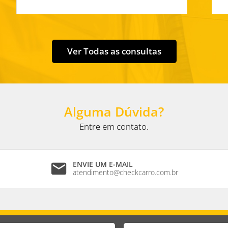
check_circle_outline
UF Jusridição
check_circle_outline
Cidade
Ver Todas as consultas
Alguma Dúvida?
Entre em contato.
ENVIE UM E-MAIL
mail
atendimento@checkcarro.com.br