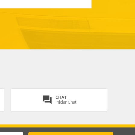
CHAT
question_answer
Iniciar Chat