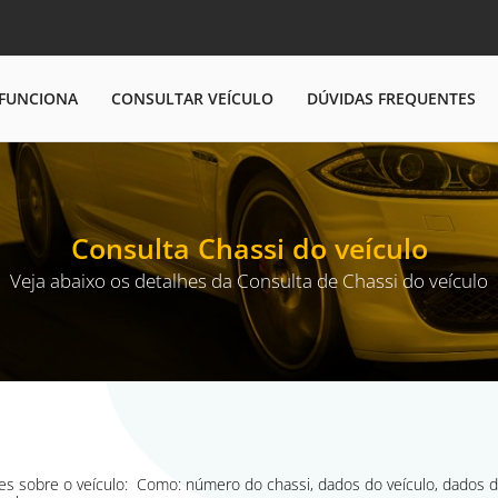
FUNCIONA
CONSULTAR VEÍCULO
DÚVIDAS FREQUENTES
Consulta Chassi do veículo
Veja abaixo os detalhes da Consulta de Chassi do veículo
es sobre o veículo: Como: número do chassi, dados do veículo, dados do 