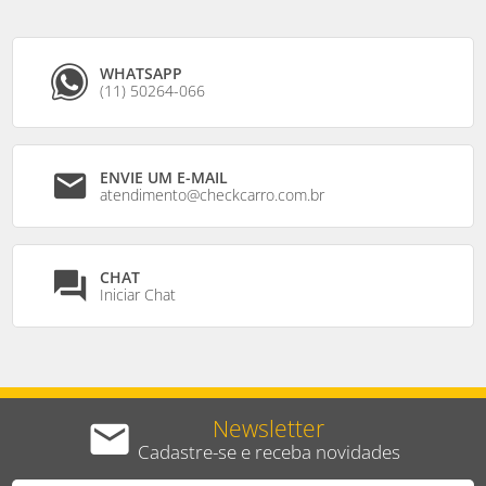
WHATSAPP
(11) 50264-066
ENVIE UM E-MAIL
mail
atendimento@checkcarro.com.br
CHAT
question_answer
Iniciar Chat
Newsletter
email
Cadastre-se e receba novidades